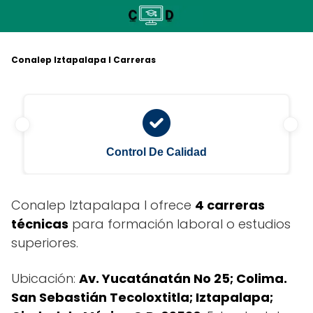
Saltar
al
contenido
Conalep Iztapalapa I Carreras
Control De Calidad
Conalep Iztapalapa I ofrece
4 carreras
técnicas
para formación laboral o estudios
superiores.
Ubicación:
Av. Yucatánatán No 25; Colima.
San Sebastián Tecoloxtitla; Iztapalapa;