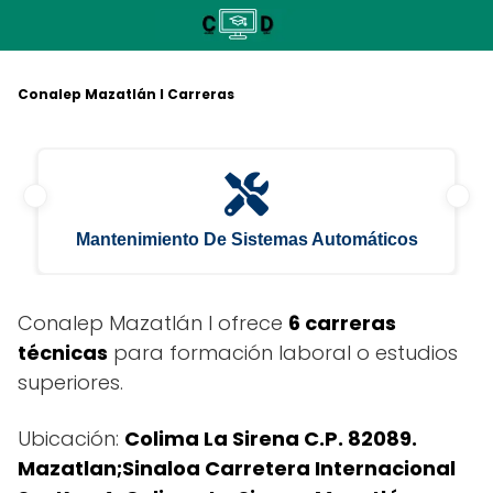
Saltar
al
contenido
Conalep Mazatlán I Carreras
Mantenimiento De Sistemas Automáticos
Conalep Mazatlán I ofrece
6 carreras
técnicas
para formación laboral o estudios
superiores.
Ubicación:
Colima La Sirena C.P. 82089.
Mazatlan;Sinaloa Carretera Internacional