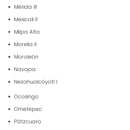
Mérida III
Mexicali II
Milpa Alta
Morelia II
Moroleón
Navojoa
Nezahualcóyotl I
Ocosingo
Ometepec
Pátzcuaro