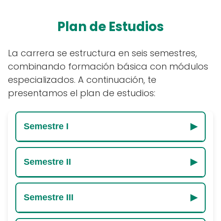
Plan de Estudios
La carrera se estructura en seis semestres,
combinando formación básica con módulos
especializados. A continuación, te
presentamos el plan de estudios:
Semestre I
▶
Aplicación de técnicas de muestreo
Semestre II
▶
Diagnóstico ambiental
Evaluación del agua, aire y suelo
Interpretación de resultados ambientales
Semestre III
▶
Propuesta de soluciones sustentables
Emprendimiento e innovación
Implementación de medidas de remediación