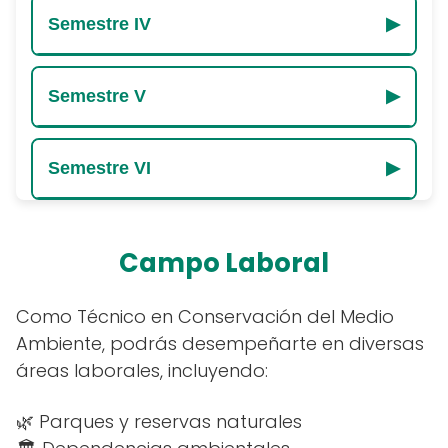
Semestre IV
▶
Aplicación de normas ambientales
Control de residuos sólidos y peligrosos
Vigilancia ambiental
Semestre V
▶
Gestión de recursos naturales
Educación ambiental y participación social
Desarrollo de proyectos ambientales
Semestre VI
▶
Normatividad ambiental
Evaluación de impacto ambiental
Gestión ambiental local y regional
Auditoría ambiental
Campo Laboral
Participación en restauración ecológica
Como Técnico en Conservación del Medio
Ambiente, podrás desempeñarte en diversas
áreas laborales, incluyendo:
🌿 Parques y reservas naturales