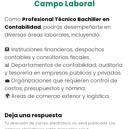
Campo Laboral
Organización de empresas
Desarrollo de la contabilidad de sociedades
Formación socioemocional IV
Cálculo financiero
Aplicación de la normatividad en materia de derecho
Como
Profesional Técnico Bachiller en
Formación socioemocional V
fiscal
Contabilidad
, podrás desempeñarte en
Manejo del sistema de nómina integral
diversas áreas laborales, incluyendo:
Aplicación de la normatividad en materia del IMSS
Aplicación de estándares de calidad
🏦 Instituciones financieras, despachos
contables y consultorías fiscales.
Manejo de la normatividad para la constitución de
empresas
📊 Departamentos de contabilidad, auditoría
y tesorería en empresas públicas y privadas.
Formación socioemocional VI
💼 Organizaciones que requieren control de
costos, presupuestos y nómina.
🌍 Áreas de comercio exterior y logística.
Deja una respuesta
Tu dirección de correo electrónico no será publicada.
Los